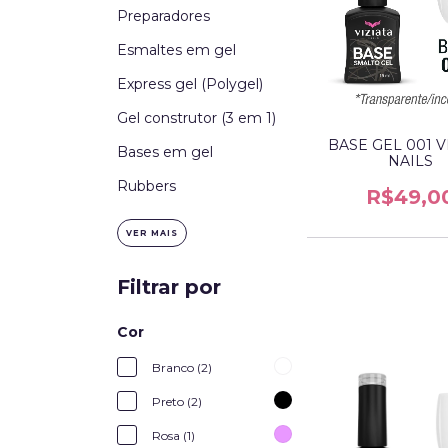
Preparadores
Esmaltes em gel
Express gel (Polygel)
Gel construtor (3 em 1)
BASE GEL 001 V
Bases em gel
NAILS
Rubbers
R$49,0
VER MAIS
Filtrar por
Cor
Branco (2)
Preto (2)
Rosa (1)