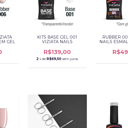
ZIATA
KITS BASE GEL 001
RUBBER 007
EM GEL
VIZIATA NAILS
NAILS ESMAL
(RENDA COM
0
R$139,00
R$49
2
x de
R$69,50
sem juros