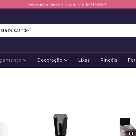
Frete grátis nas compras acima de R$499,00
ngamento
Decoração
Lixas
Pincéis
Fer