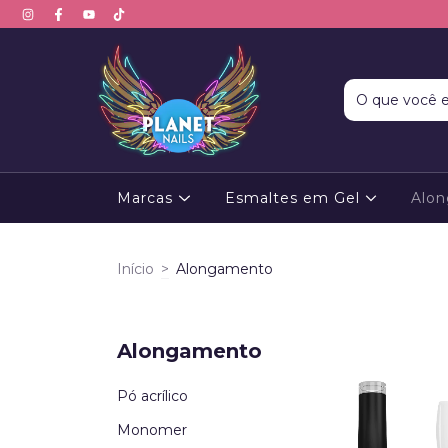
Marcas
Esmaltes em Gel
Alo
Início
>
Alongamento
Alongamento
Pó acrílico
Monomer