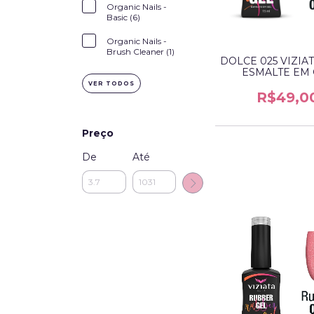
Organic Nails -
Basic (6)
Organic Nails -
Brush Cleaner (1)
DOLCE 025 VIZIA
ESMALTE EM
VER TODOS
R$49,0
Preço
De
Até