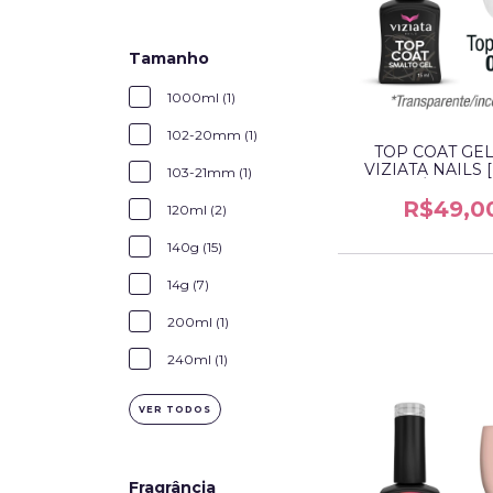
Tamanho
1000ml (1)
102-20mm (1)
TOP COAT GEL
VIZIATA NAILS
103-21mm (1)
FÓRMULA
R$49,0
120ml (2)
140g (15)
14g (7)
200ml (1)
240ml (1)
VER TODOS
Fragrância