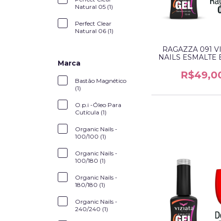
Natural 05 (1)
Perfect Clear
Natural 06 (1)
RAGAZZA 091 V
NAILS ESMALTE 
Marca
R$49,0
Bastão Magnético
(1)
O.p.i -Óleo Para
Cutícula (1)
Organic Nails -
100/100 (1)
Organic Nails -
100/180 (1)
Organic Nails -
180/180 (1)
Organic Nails -
240/240 (1)