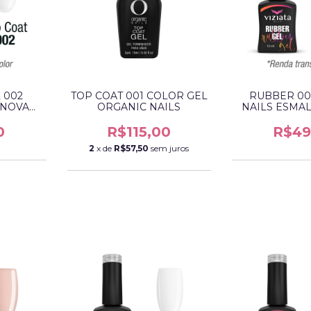
 002
TOP COAT 001 COLOR GEL
RUBBER 005
 [NOVA
ORGANIC NAILS
NAILS ESMAL
]
(REN
0
R$115,00
R$49
2
x de
R$57,50
sem juros