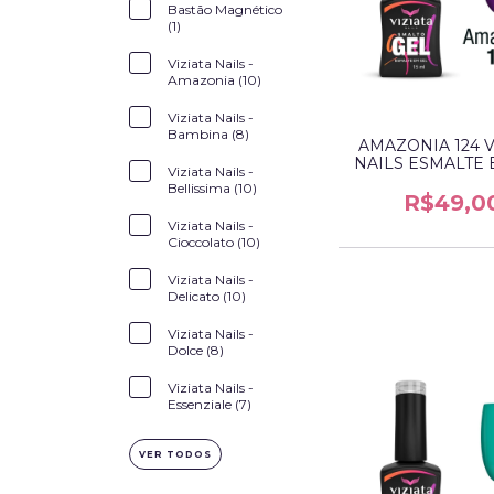
Bastão Magnético
(1)
Viziata Nails -
Amazonia (10)
Viziata Nails -
Bambina (8)
AMAZONIA 124 V
NAILS ESMALTE 
Viziata Nails -
Bellissima (10)
R$49,0
Viziata Nails -
Cioccolato (10)
Viziata Nails -
Delicato (10)
Viziata Nails -
Dolce (8)
Viziata Nails -
Essenziale (7)
VER TODOS