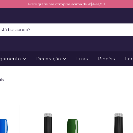
Frete grátis nas compras acima de R$499,00
ngamento
Decoração
Lixas
Pincéis
Fer
ls