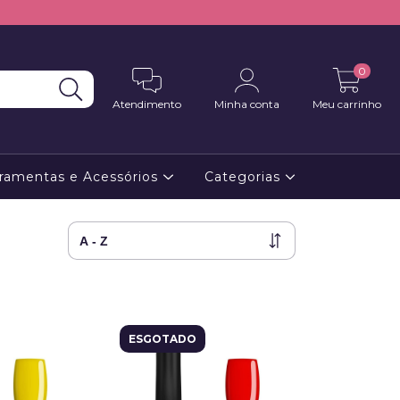
0
Atendimento
Minha conta
Meu carrinho
ramentas e Acessórios
Categorias
ESGOTADO