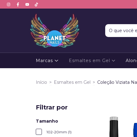
Marcas
Esmaltes em Gel
Alo
Início
>
Esmaltes em Gel
>
Coleção Viziata Nai
Filtrar por
Tamanho
102-20mm (1)