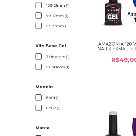
103-21mm (1)
90-17mm (1)
93-22mm (1)
AMAZONIA 120 V
Kits Base Gel
NAILS ESMALTE 
3 Unidades (1)
R$49,0
5 Unidades (1)
Modelo
Ep01 (1)
Ep02 (1)
Marca