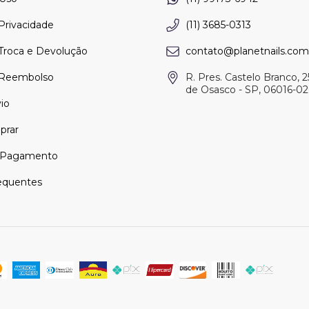
 Privacidade
(11) 3685-0313
 Troca e Devolução
contato@planetnails.com
e Reembolso
R. Pres. Castelo Branco, 2
de Osasco - SP, 06016-0
io
rar
 Pagamento
equentes