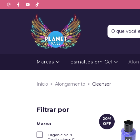
Marcas
Esmaltes em Gel
Alo
Início
>
Alongamento
>
Cleanser
Filtrar por
20
%
Marca
OFF
Organic Nails -
Finalizadores (1)