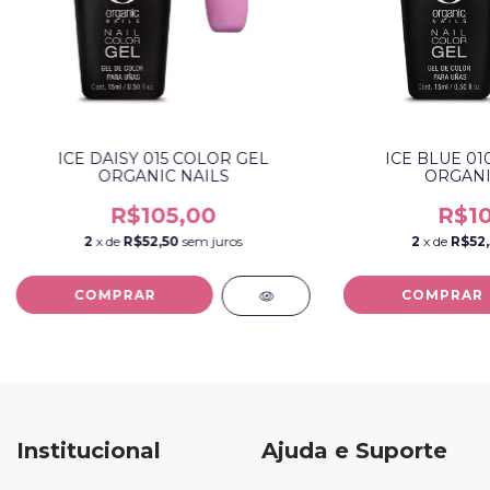
ICE DAISY 015 COLOR GEL
ICE BLUE 01
ORGANIC NAILS
ORGANI
R$105,00
R$10
2
x de
R$52,50
sem juros
2
x de
R$52,
Institucional
Ajuda e Suporte