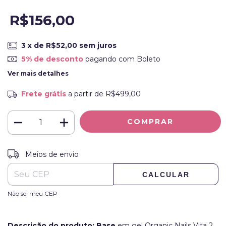
R$156,00
3
x de
R$52,00
sem juros
5% de desconto
pagando com Boleto
Ver mais detalhes
Frete grátis
a partir de
R$499,00
ALTERAR CEP
Entregas para o CEP:
Meios de envio
CALCULAR
Não sei meu CEP
Descrição do produto: Base
em gel Organic Nails Vita 2