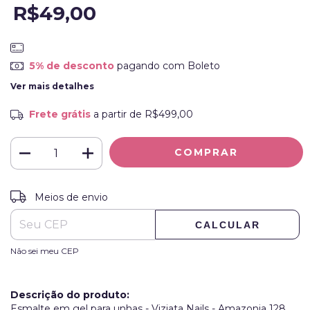
R$49,00
5% de desconto
pagando com Boleto
Ver mais detalhes
Frete grátis
a partir de
R$499,00
ALTERAR CEP
Entregas para o CEP:
Meios de envio
CALCULAR
Não sei meu CEP
Descrição do produto:
Esmalte em gel para unhas - Viziata Nails - Amazonia 128.