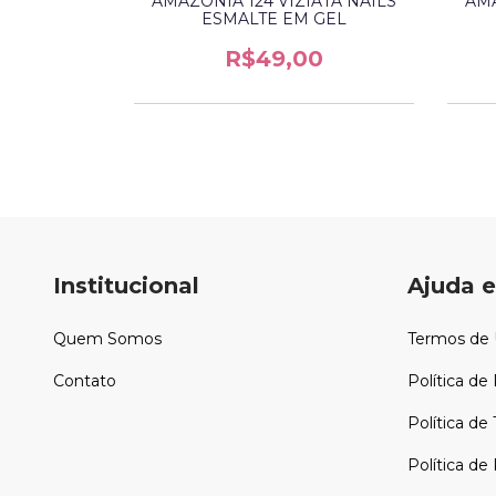
ATA NAILS
AMAZONIA 124 VIZIATA NAILS
AMA
 GEL
ESMALTE EM GEL
0
R$49,00
Institucional
Ajuda e
Quem Somos
Termos de
Contato
Política de
Política de
Política d