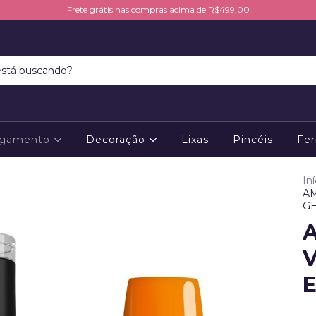
Frete grátis nas compras acima de R$499,00
ngamento
Decoração
Lixas
Pincéis
Fer
Iní
AM
G
V