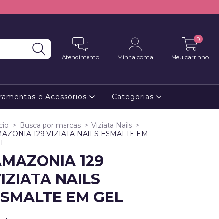
0
Atendimento
Minha conta
Meu carrinho
ramentas e Acessórios
Categorias
cio
>
Busca por marcas
>
Viziata Nails
>
AZONIA 129 VIZIATA NAILS ESMALTE EM
EL
AMAZONIA 129
IZIATA NAILS
ESMALTE EM GEL