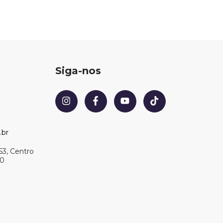
Siga-nos
.br
53, Centro
20