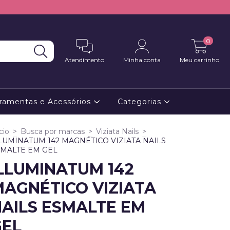
0
Atendimento
Minha conta
Meu carrinho
ramentas e Acessórios
Categorias
cio
>
Busca por marcas
>
Viziata Nails
>
LUMINATUM 142 MAGNÉTICO VIZIATA NAILS
MALTE EM GEL
LLUMINATUM 142
AGNÉTICO VIZIATA
AILS ESMALTE EM
GEL