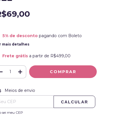
R$69,00
5% de desconto
pagando com Boleto
r mais detalhes
Frete grátis
a partir de
R$499,00
ALTERAR CEP
regas para o CEP:
Meios de envio
CALCULAR
o sei meu CEP