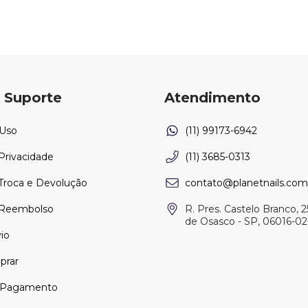
 Suporte
Atendimento
 Uso
 Privacidade
(11) 3685-0313
 Troca e Devolução
contato@planetnails.com
e Reembolso
R. Pres. Castelo Branco, 2
de Osasco - SP, 06016-0
io
rar
 Pagamento