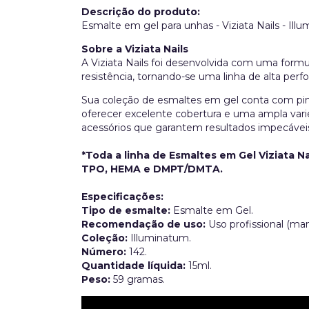
Descrição do produto:
Esmalte em gel para unhas - Viziata Nails - Ill
Sobre a Viziata Nails
A Viziata Nails foi desenvolvida com uma formu
resistência, tornando-se uma linha de alta perf
Sua coleção de esmaltes em gel conta com pin
oferecer excelente cobertura e uma ampla vari
acessórios que garantem resultados impecávei
*Toda a linha de Esmaltes em Gel Viziata Na
TPO, HEMA e DMPT/DMTA.
Especificações:
Tipo de esmalte:
Esmalte em Gel.
Recomendação de uso:
Uso profissional (man
Coleção:
Illuminatum.
Número:
142.
Quantidade líquida:
15ml.
Peso:
59 gramas.