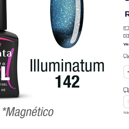
Ve
Ent
Nã