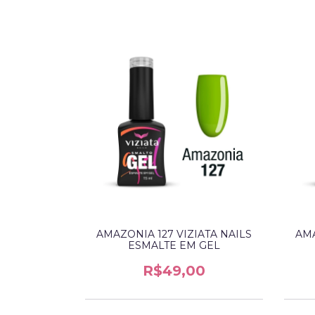
ATA NAILS
AMAZONIA 127 VIZIATA NAILS
AMA
 GEL
ESMALTE EM GEL
0
R$49,00