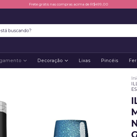
Frete grátis nas compras acima de R$499,00
ngamento
Decoração
Lixas
Pincéis
Fer
Iní
IL
ES
I
M
N